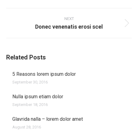
Post
navigation
NEXT
Donec venenatis erosi scel
Next
post:
Related Posts
5 Reasons lorem ipsum dolor
September 30, 2016
Nulla ipsum etiam dolor
September 18, 2016
Glavrida nalla – lorem dolor amet
August 28, 2016