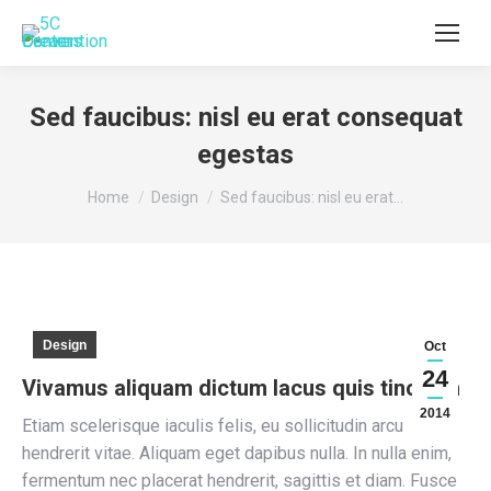
Sed faucibus: nisl eu erat consequat
egestas
You are here:
Home
Design
Sed faucibus: nisl eu erat…
Design
Oct
24
Vivamus aliquam dictum lacus quis tincidun
2014
Etiam scelerisque iaculis felis, eu sollicitudin arcu
hendrerit vitae. Aliquam eget dapibus nulla. In nulla enim,
fermentum nec placerat hendrerit, sagittis et diam. Fusce