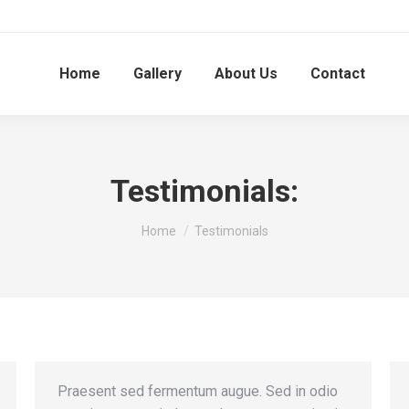
Home
Gallery
About Us
Contact
Testimonials:
You are here:
Home
Testimonials
Praesent sed fermentum augue. Sed in odio