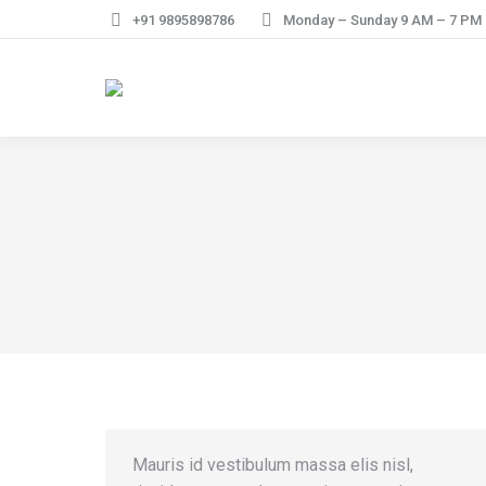
+91 9895898786
Monday – Sunday 9 AM – 7 PM
Mauris id vestibulum massa elis nisl,